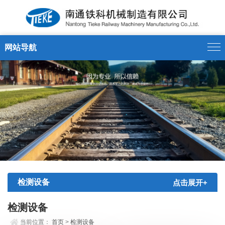
网站导航
检测设备
点击展开+
检测设备
当前位置：
首页
>
检测设备