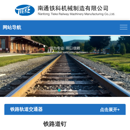
13375175188' />
网站导航
铁路轨道交通器
点击展开+
材
铁路道钉