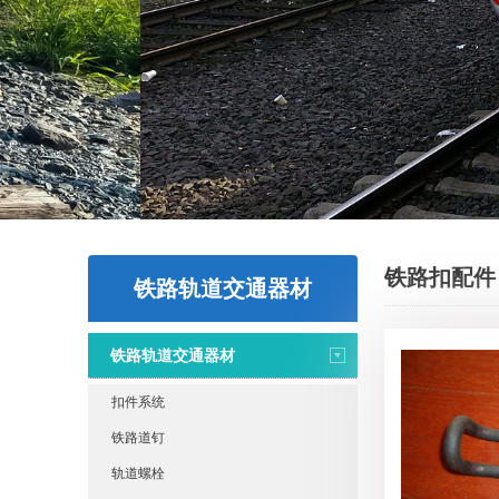
铁路扣配件
铁路轨道交通器材
铁路轨道交通器材
扣件系统
铁路道钉
轨道螺栓