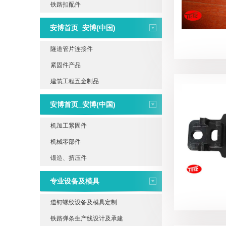
铁路扣配件
安博首页_安博(中国)
隧道管片连接件
紧固件产品
建筑工程五金制品
安博首页_安博(中国)
机加工紧固件
机械零部件
锻造、挤压件
专业设备及模具
道钉螺纹设备及模具定制
铁路弹条生产线设计及承建