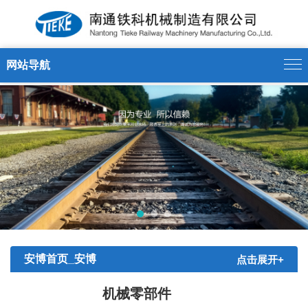
13375175188' />
网站导航
安博首页_安博
点击展开+
(中国)
机械零部件