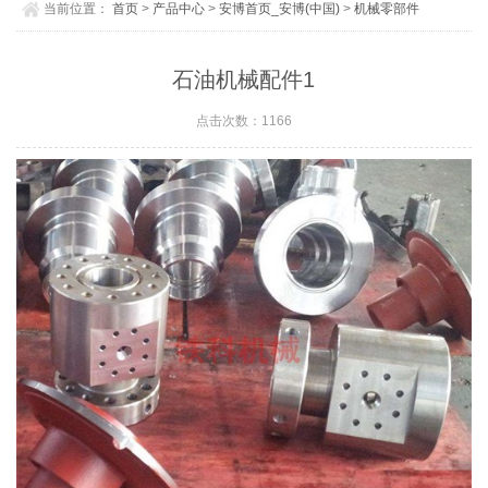
当前位置：
首页
>
产品中心
>
安博首页_安博(中国)
>
机械零部件
石油机械配件1
点击次数：1166