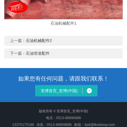
石油机械配件1
上一篇：
石油机械配件2
下一篇：
石油管道配件
如果您有任何问题，请跟我们联系！
安博首页_安博(中国)
版权所有 © 安博首页_安博(中国)
电话：0513-88890886
13375175188 传真：0513-88809886 邮箱：lijs6@tkrailway.com