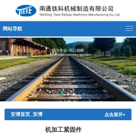
13375175188' />
网站导航
安博首页_安博
点击展开+
(中国)
机加工紧固件