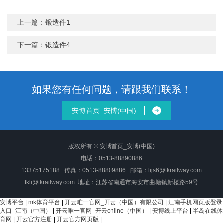
上一篇：
锻造件1
下一篇：
锻造件4
如果您有任何问题，请跟我们联系！
安博首页_安博(中国)
版权所有 © 安博首页_安博(中国)
电话：0513-88890886
13375175188 传真：0513-88809886 邮箱：lijs6@tkrailway.com
tkli@tkrailway.com 地址：江苏省南通市海安市曲塘镇新楼路59号
安博平台
|
mk体育平台
|
开云唯一官网_开云（中国）有限公司
|
江南手机网页版登录
入口_江南（中国）
|
开云唯一官网_开云online（中国）
|
安博线上平台
|
半岛在线体
育网
|
开云官方注册
|
开云官方网页版
|