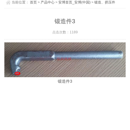
当前位置：
首页
>
产品中心
>
安博首页_安博(中国)
>
锻造、挤压件
锻造件3
点击次数：1189
锻造件3