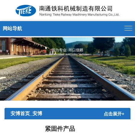
13375175188' />
网站导航
安博首页_安博
点击展开+
(中国)
紧固件产品