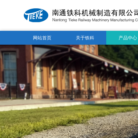
网站首页
关于铁科
产品中心