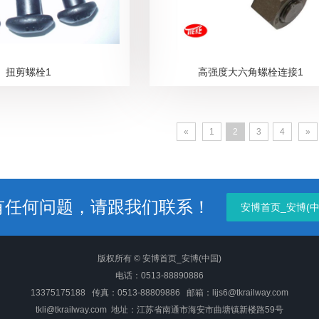
扭剪螺栓1
高强度大六角螺栓连接1
«
1
2
3
4
»
有任何问题，请跟我们联系！
安博首页_安博(中
版权所有 © 安博首页_安博(中国)
电话：0513-88890886
13375175188 传真：0513-88809886 邮箱：lijs6@tkrailway.com
tkli@tkrailway.com 地址：江苏省南通市海安市曲塘镇新楼路59号