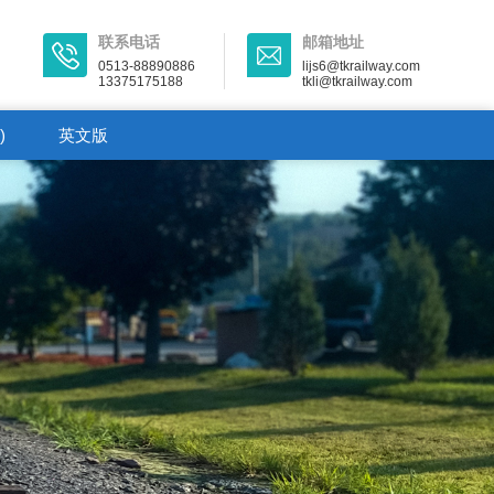
联系电话
邮箱地址
0513-88890886
lijs6@tkrailway.com
13375175188
tkli@tkrailway.com
)
英文版