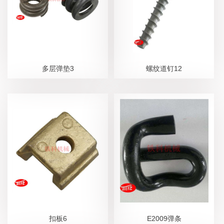
多层弹垫3
螺纹道钉12
扣板6
E2009弹条