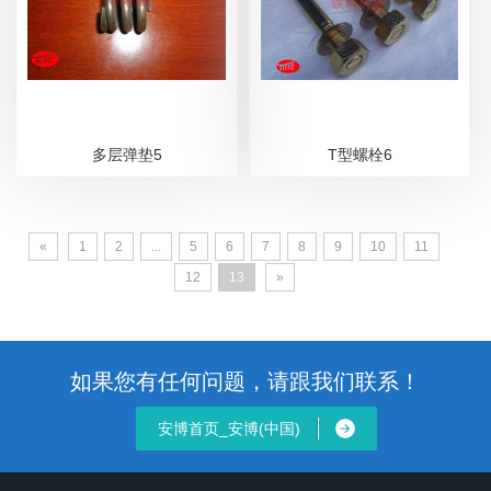
多层弹垫5
T型螺栓6
«
1
2
...
5
6
7
8
9
10
11
12
13
»
如果您有任何问题，请跟我们联系！
安博首页_安博(中国)